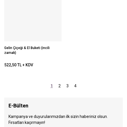
Gelin Çiçeği & El Buketi (incili
zamak)
522,50 TL + KDV
1
2
3
4
E-Bülten
Kampanya ve duyurularımızdan ilk sizin haberiniz olsun.
Fırsatları kaçırmayın!