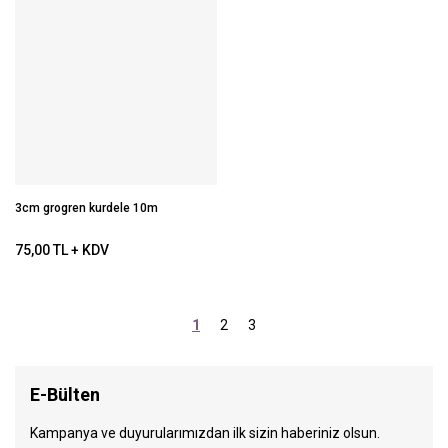
3cm grogren kurdele 10m
75,00 TL + KDV
1
2
3
E-Bülten
Kampanya ve duyurularımızdan ilk sizin haberiniz olsun.