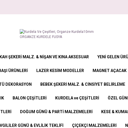
KAH ŞEKERİ MALZ. & NİŞAN VE KINA AKSESUAR
YENİ GELEN ÜR
BAŞI ÜRÜNLERİ
LAZER KESİM MODELLER
MAGNET AÇACAK
STÜ DEKORASYON
BEBEK ŞEKERİ MALZ. & CİNSİYET BELİRLEME
IK
BALON ÇEŞİTLERİ
KURDELA ve ÇEŞİTLERİ
ÖZEL GÜN
İTLERİ
DOĞUM GÜNÜ & PARTİ MALZEMELERİ
KESE & KUMAŞ
VGİLİLER GÜNÜ & EVLİLİK TEKLİFİ
ÇİÇEKÇİ MALZEMELERİ
N