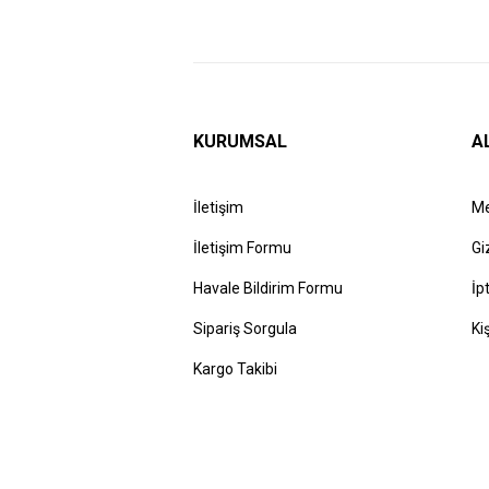
KURUMSAL
A
İletişim
Me
İletişim Formu
Gi
Havale Bildirim Formu
İp
Sipariş Sorgula
Ki
Kargo Takibi