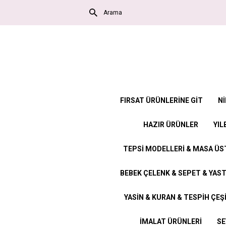
FIRSAT ÜRÜNLERİNE GİT
Nİ
HAZIR ÜRÜNLER
YIL
TEPSİ MODELLERİ & MASA Ü
BEBEK ÇELENK & SEPET & YAST
YASİN & KURAN & TESPİH ÇEŞ
İMALAT ÜRÜNLERİ
SE