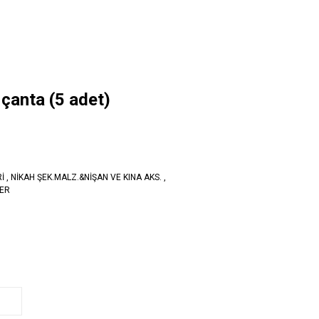
çanta (5 adet)
İ
,
NİKAH ŞEK.MALZ.&NİŞAN VE KINA AKS.
,
ER