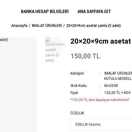
BANKA HESAP BİLGİLERİ
ANA SAYFAYA GİT
Anasayfa
İMALAT ÜRÜNLERİ
20×20×9cm asetat çanta (5 adet)
20×20×9cm asetat 
150,00 TL
Kategori
İMALAT ÜRÜNLER
KUTULU MODELL
Stok Kodu
Ktn2038
Fiyat
125,00 TL + KDV
*150,00 TL den başlayan taksitlerle!!
ÖZELLİK