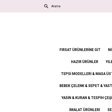
FIRSAT ÜRÜNLERİNE GİT
Nİ
HAZIR ÜRÜNLER
YIL
TEPSİ MODELLERİ & MASA Ü
BEBEK ÇELENK & SEPET & YAST
YASİN & KURAN & TESPİH ÇEŞ
İMALAT ÜRÜNLERİ
SE