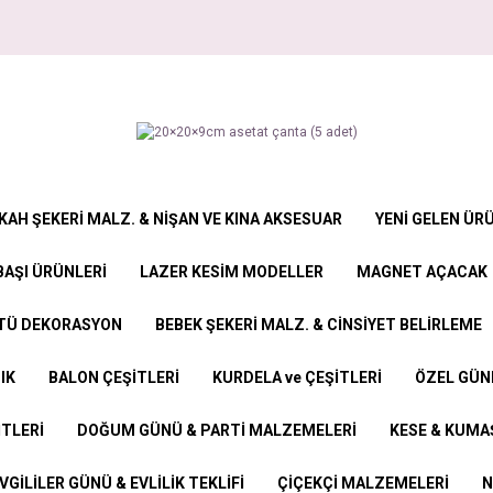
KAH ŞEKERİ MALZ. & NİŞAN VE KINA AKSESUAR
YENİ GELEN ÜR
BAŞI ÜRÜNLERİ
LAZER KESİM MODELLER
MAGNET AÇACAK
STÜ DEKORASYON
BEBEK ŞEKERİ MALZ. & CİNSİYET BELİRLEME
IK
BALON ÇEŞİTLERİ
KURDELA ve ÇEŞİTLERİ
ÖZEL GÜN
İTLERİ
DOĞUM GÜNÜ & PARTİ MALZEMELERİ
KESE & KUMAŞ
VGİLİLER GÜNÜ & EVLİLİK TEKLİFİ
ÇİÇEKÇİ MALZEMELERİ
N