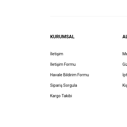
KURUMSAL
A
İletişim
Me
İletişim Formu
Gi
Havale Bildirim Formu
İp
Sipariş Sorgula
Ki
Kargo Takibi