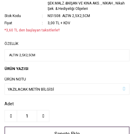
ŞEK.MALZ.&NİŞAN VE KINA AKS.
,
NİKAH
,
Nikah
Şek. & Hediyeliği Objeleri
Stok Kodu
NS1508. ALTIN 2,5X2,5CM
Fiyat
3,00 TL + KDV
*3,60 TL den başlayan taksitlerle!!
ÖZELLİK
ÜRÜN YAZISI
ÜRÜN NOTU
Adet
Sepete Ekle