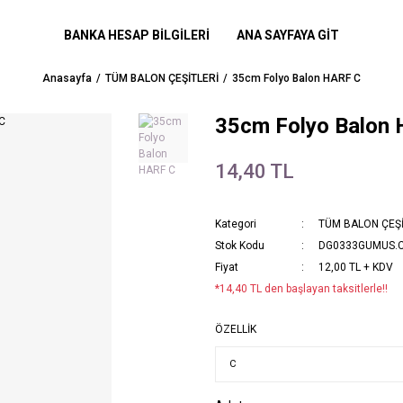
BANKA HESAP BİLGİLERİ
ANA SAYFAYA GİT
Anasayfa
TÜM BALON ÇEŞİTLERİ
35cm Folyo Balon HARF C
35cm Folyo Balon
14,40 TL
Kategori
TÜM BALON ÇEŞİ
Stok Kodu
DG0333GUMUS.
Fiyat
12,00 TL + KDV
*14,40 TL den başlayan taksitlerle!!
ÖZELLİK