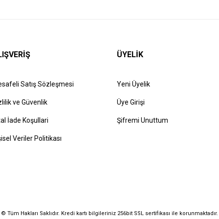
LIŞVERİŞ
ÜYELİK
safeli Satış Sözleşmesi
Yeni Üyelik
zlilik ve Güvenlik
Üye Girişi
tal İade Koşullari
Şifremi Unuttum
şisel Veriler Politikası
© Tüm Hakları Saklıdır. Kredi kartı bilgileriniz 256bit SSL sertifikası ile korunmaktadır.