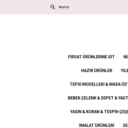
FIRSAT ÜRÜNLERİNE GİT
Nİ
HAZIR ÜRÜNLER
YIL
TEPSİ MODELLERİ & MASA Ü
BEBEK ÇELENK & SEPET & YAST
YASİN & KURAN & TESPİH ÇEŞ
İMALAT ÜRÜNLERİ
SE