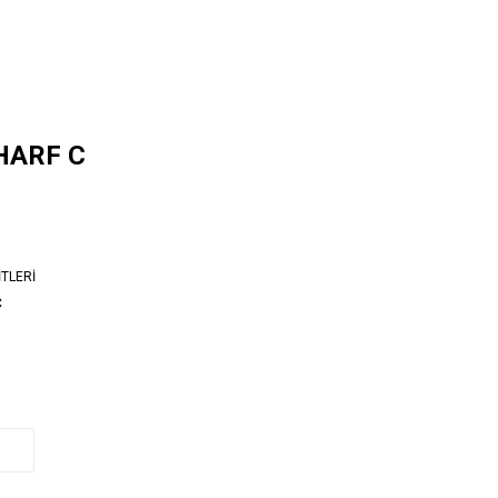
 HARF C
TLERİ
C