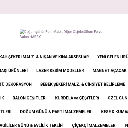
KAH ŞEKERİ MALZ. & NİŞAN VE KINA AKSESUAR
YENİ GELEN ÜR
BAŞI ÜRÜNLERİ
LAZER KESİM MODELLER
MAGNET AÇACAK
STÜ DEKORASYON
BEBEK ŞEKERİ MALZ. & CİNSİYET BELİRLEME
IK
BALON ÇEŞİTLERİ
KURDELA ve ÇEŞİTLERİ
ÖZEL GÜN
İTLERİ
DOĞUM GÜNÜ & PARTİ MALZEMELERİ
KESE & KUMAŞ
VGİLİLER GÜNÜ & EVLİLİK TEKLİFİ
ÇİÇEKÇİ MALZEMELERİ
N