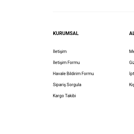
KURUMSAL
A
İletişim
Me
İletişim Formu
Gi
Havale Bildirim Formu
İp
Sipariş Sorgula
Ki
Kargo Takibi