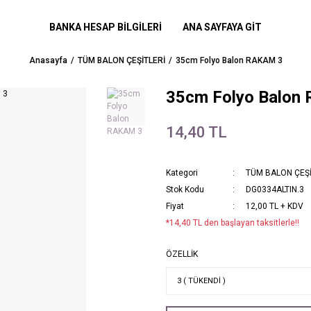
BANKA HESAP BİLGİLERİ
ANA SAYFAYA GİT
Anasayfa
TÜM BALON ÇEŞİTLERİ
35cm Folyo Balon RAKAM 3
35cm Folyo Balon
14,40 TL
Kategori
TÜM BALON ÇEŞİ
Stok Kodu
DG0334ALTIN.3
Fiyat
12,00 TL + KDV
*14,40 TL den başlayan taksitlerle!!
ÖZELLİK