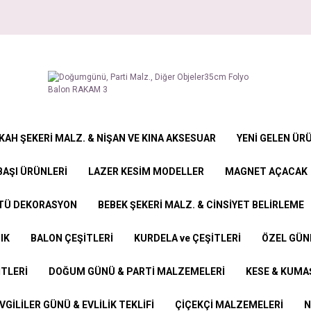
KAH ŞEKERİ MALZ. & NİŞAN VE KINA AKSESUAR
YENİ GELEN ÜR
BAŞI ÜRÜNLERİ
LAZER KESİM MODELLER
MAGNET AÇACAK
STÜ DEKORASYON
BEBEK ŞEKERİ MALZ. & CİNSİYET BELİRLEME
IK
BALON ÇEŞİTLERİ
KURDELA ve ÇEŞİTLERİ
ÖZEL GÜN
İTLERİ
DOĞUM GÜNÜ & PARTİ MALZEMELERİ
KESE & KUMAŞ
VGİLİLER GÜNÜ & EVLİLİK TEKLİFİ
ÇİÇEKÇİ MALZEMELERİ
N