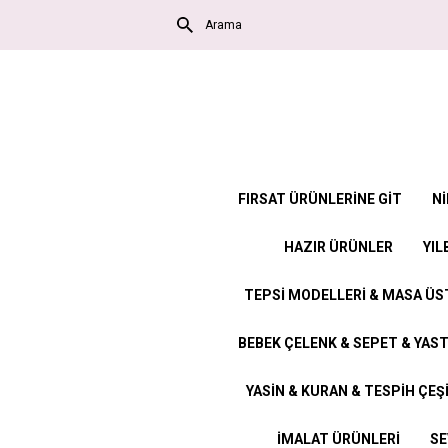
FIRSAT ÜRÜNLERİNE GİT
Nİ
HAZIR ÜRÜNLER
YIL
TEPSİ MODELLERİ & MASA Ü
BEBEK ÇELENK & SEPET & YAST
YASİN & KURAN & TESPİH ÇEŞ
İMALAT ÜRÜNLERİ
SE