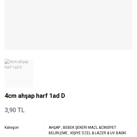
4cm ahşap harf 1ad D
3,90 TL
Kategori
AHŞAP
,
BEBEK ŞEKERİ MAZL.&CİNSİYET
BELİRLEME
,
KİŞİYE ÖZEL & LAZER & UV BASKI