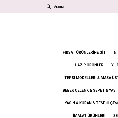
FIRSAT ÜRÜNLERİNE GİT
Nİ
HAZIR ÜRÜNLER
YIL
TEPSİ MODELLERİ & MASA Ü
BEBEK ÇELENK & SEPET & YAST
YASİN & KURAN & TESPİH ÇEŞ
İMALAT ÜRÜNLERİ
SE