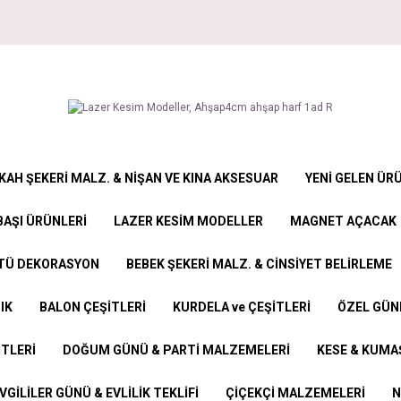
KAH ŞEKERİ MALZ. & NİŞAN VE KINA AKSESUAR
YENİ GELEN ÜR
BAŞI ÜRÜNLERİ
LAZER KESİM MODELLER
MAGNET AÇACAK
STÜ DEKORASYON
BEBEK ŞEKERİ MALZ. & CİNSİYET BELİRLEME
IK
BALON ÇEŞİTLERİ
KURDELA ve ÇEŞİTLERİ
ÖZEL GÜN
İTLERİ
DOĞUM GÜNÜ & PARTİ MALZEMELERİ
KESE & KUMAŞ
VGİLİLER GÜNÜ & EVLİLİK TEKLİFİ
ÇİÇEKÇİ MALZEMELERİ
N