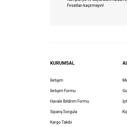
Fırsatları kaçırmayın!
KURUMSAL
A
İletişim
Me
İletişim Formu
Gi
Havale Bildirim Formu
İp
Sipariş Sorgula
Ki
Kargo Takibi