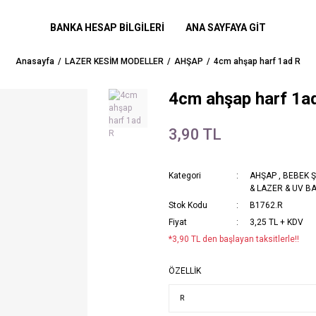
BANKA HESAP BİLGİLERİ
ANA SAYFAYA GİT
Anasayfa
LAZER KESİM MODELLER
AHŞAP
4cm ahşap harf 1ad R
4cm ahşap harf 1a
3,90 TL
Kategori
AHŞAP
,
BEBEK Ş
& LAZER & UV BA
Stok Kodu
B1762.R
Fiyat
3,25 TL + KDV
*3,90 TL den başlayan taksitlerle!!
ÖZELLİK