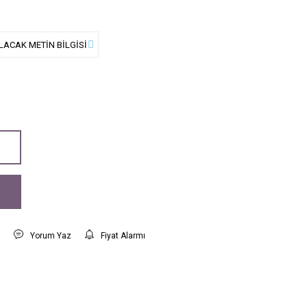
t
Yorum Yaz
Fiyat Alarmı