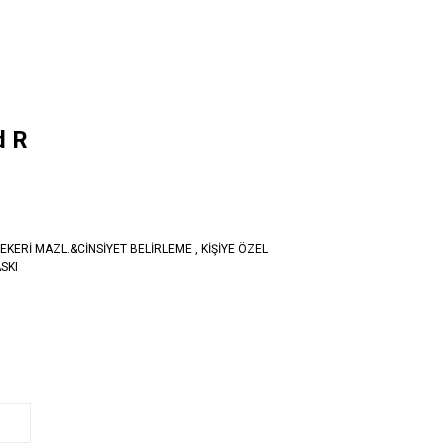
d R
EKERİ MAZL.&CİNSİYET BELİRLEME
,
KİŞİYE ÖZEL
SKI