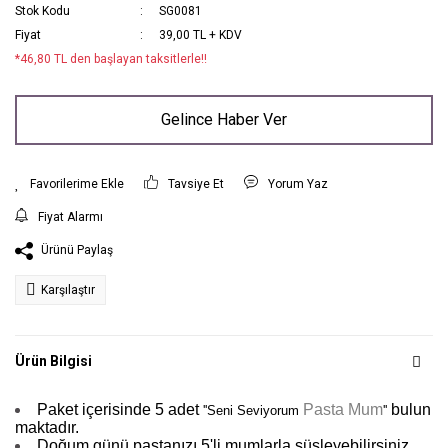
Stok Kodu
SG0081
Fiyat
39,00 TL + KDV
*46,80 TL den başlayan taksitlerle!!
Gelince Haber Ver
Tavsiye Et
Yorum Yaz
Fiyat Alarmı
Ürünü Paylaş
Karşılaştır
Ürün Bilgisi
Paket içerisinde 5 adet
Pasta Mum
bulun
''Seni Seviyorum
''
maktadır.
Doğum günü pastanızı 5'li mumlarla süsleyebilirsiniz.