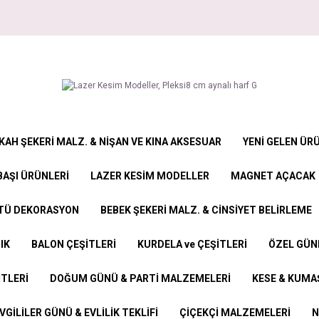
KAH ŞEKERİ MALZ. & NİŞAN VE KINA AKSESUAR
YENİ GELEN ÜR
BAŞI ÜRÜNLERİ
LAZER KESİM MODELLER
MAGNET AÇACAK
STÜ DEKORASYON
BEBEK ŞEKERİ MALZ. & CİNSİYET BELİRLEME
IK
BALON ÇEŞİTLERİ
KURDELA ve ÇEŞİTLERİ
ÖZEL GÜN
İTLERİ
DOĞUM GÜNÜ & PARTİ MALZEMELERİ
KESE & KUMAŞ
VGİLİLER GÜNÜ & EVLİLİK TEKLİFİ
ÇİÇEKÇİ MALZEMELERİ
N