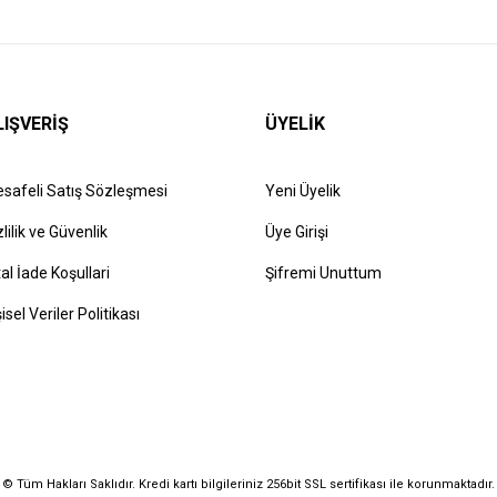
LIŞVERİŞ
ÜYELİK
safeli Satış Sözleşmesi
Yeni Üyelik
zlilik ve Güvenlik
Üye Girişi
tal İade Koşullari
Şifremi Unuttum
şisel Veriler Politikası
© Tüm Hakları Saklıdır. Kredi kartı bilgileriniz 256bit SSL sertifikası ile korunmaktadır.