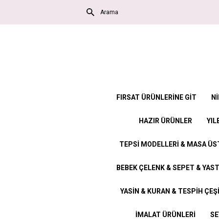
FIRSAT ÜRÜNLERİNE GİT
Nİ
HAZIR ÜRÜNLER
YIL
TEPSİ MODELLERİ & MASA Ü
BEBEK ÇELENK & SEPET & YAST
YASİN & KURAN & TESPİH ÇEŞ
İMALAT ÜRÜNLERİ
SE