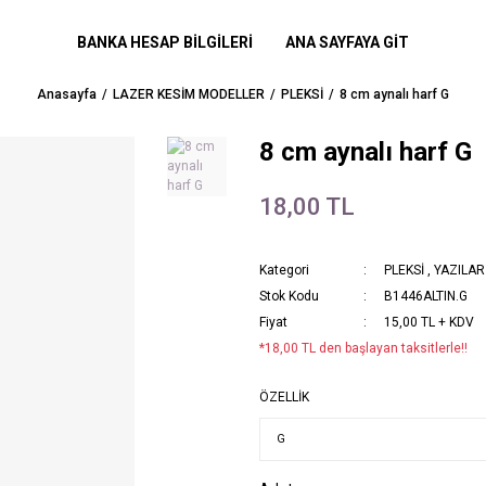
BANKA HESAP BİLGİLERİ
ANA SAYFAYA GİT
Anasayfa
LAZER KESİM MODELLER
PLEKSİ
8 cm aynalı harf G
8 cm aynalı harf G
18,00 TL
Kategori
PLEKSİ
,
YAZILAR
Stok Kodu
B1446ALTIN.G
Fiyat
15,00 TL + KDV
*18,00 TL den başlayan taksitlerle!!
ÖZELLİK