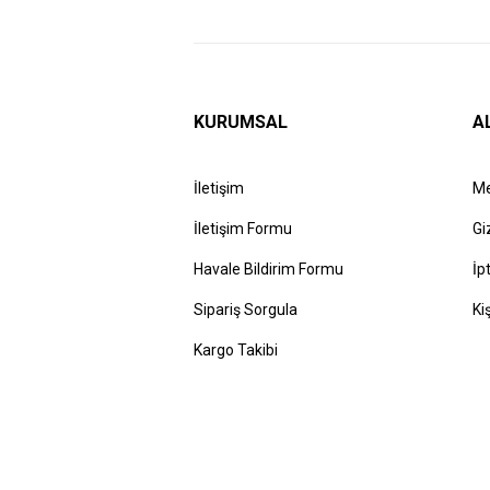
KURUMSAL
A
İletişim
Me
İletişim Formu
Gi
Havale Bildirim Formu
İp
Sipariş Sorgula
Ki
Kargo Takibi