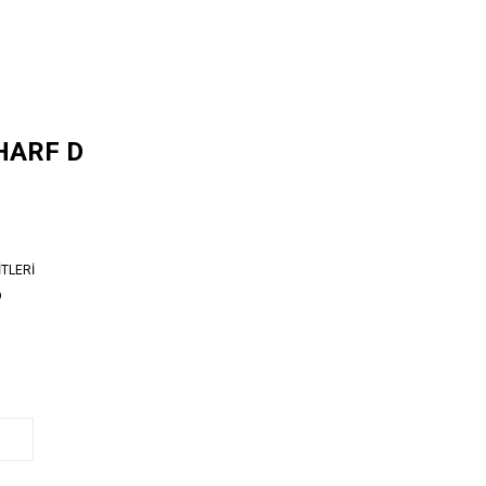
 HARF D
TLERİ
D