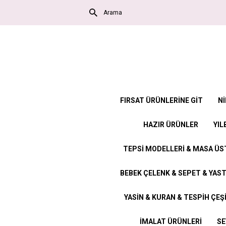
FIRSAT ÜRÜNLERİNE GİT
Nİ
HAZIR ÜRÜNLER
YIL
TEPSİ MODELLERİ & MASA Ü
BEBEK ÇELENK & SEPET & YAST
YASİN & KURAN & TESPİH ÇEŞ
İMALAT ÜRÜNLERİ
SE