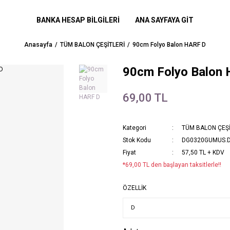
BANKA HESAP BİLGİLERİ
ANA SAYFAYA GİT
Anasayfa
TÜM BALON ÇEŞİTLERİ
90cm Folyo Balon HARF D
90cm Folyo Balon
69,00 TL
Kategori
TÜM BALON ÇEŞİ
Stok Kodu
DG0320GUMUS.
Fiyat
57,50 TL + KDV
*69,00 TL den başlayan taksitlerle!!
ÖZELLİK