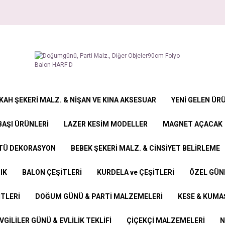
KAH ŞEKERİ MALZ. & NİŞAN VE KINA AKSESUAR
YENİ GELEN ÜR
BAŞI ÜRÜNLERİ
LAZER KESİM MODELLER
MAGNET AÇACAK
STÜ DEKORASYON
BEBEK ŞEKERİ MALZ. & CİNSİYET BELİRLEME
IK
BALON ÇEŞİTLERİ
KURDELA ve ÇEŞİTLERİ
ÖZEL GÜN
İTLERİ
DOĞUM GÜNÜ & PARTİ MALZEMELERİ
KESE & KUMAŞ
VGİLİLER GÜNÜ & EVLİLİK TEKLİFİ
ÇİÇEKÇİ MALZEMELERİ
N