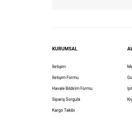
KURUMSAL
A
İletişim
Me
İletişim Formu
Gi
Havale Bildirim Formu
İp
Sipariş Sorgula
Ki
Kargo Takibi