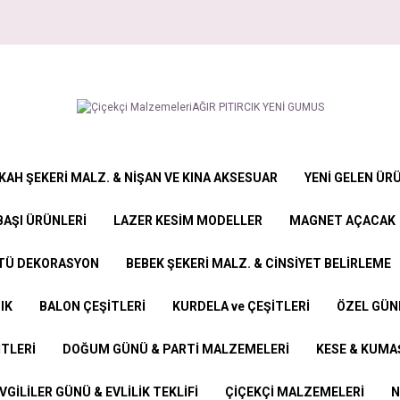
KAH ŞEKERİ MALZ. & NİŞAN VE KINA AKSESUAR
YENİ GELEN ÜR
BAŞI ÜRÜNLERİ
LAZER KESİM MODELLER
MAGNET AÇACAK
STÜ DEKORASYON
BEBEK ŞEKERİ MALZ. & CİNSİYET BELİRLEME
IK
BALON ÇEŞİTLERİ
KURDELA ve ÇEŞİTLERİ
ÖZEL GÜN
İTLERİ
DOĞUM GÜNÜ & PARTİ MALZEMELERİ
KESE & KUMAŞ
VGİLİLER GÜNÜ & EVLİLİK TEKLİFİ
ÇİÇEKÇİ MALZEMELERİ
N