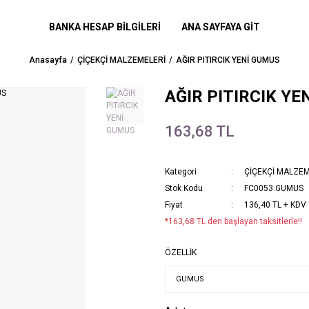
BANKA HESAP BİLGİLERİ
ANA SAYFAYA GİT
Anasayfa
ÇİÇEKÇİ MALZEMELERİ
AĞIR PITIRCIK YENİ GUMUS
AĞIR PITIRCIK YE
163,68 TL
Kategori
ÇİÇEKÇİ MALZEM
Stok Kodu
FC0053.GUMUS
Fiyat
136,40 TL + KDV
*163,68 TL den başlayan taksitlerle!!
ÖZELLİK