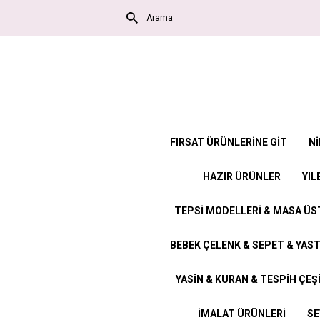
FIRSAT ÜRÜNLERİNE GİT
Nİ
HAZIR ÜRÜNLER
YIL
TEPSİ MODELLERİ & MASA Ü
BEBEK ÇELENK & SEPET & YAST
YASİN & KURAN & TESPİH ÇEŞ
İMALAT ÜRÜNLERİ
SE