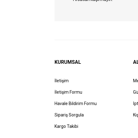
KURUMSAL
A
İletişim
Me
İletişim Formu
Gi
Havale Bildirim Formu
İp
Sipariş Sorgula
Ki
Kargo Takibi