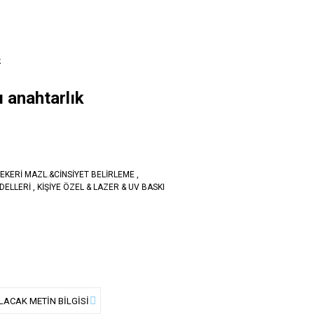
k
 anahtarlık
EKERİ MAZL.&CİNSİYET BELİRLEME
,
DELLERİ
,
KİŞİYE ÖZEL & LAZER & UV BASKI