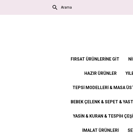
FIRSAT ÜRÜNLERİNE GİT
Nİ
HAZIR ÜRÜNLER
YIL
TEPSİ MODELLERİ & MASA Ü
BEBEK ÇELENK & SEPET & YAST
YASİN & KURAN & TESPİH ÇEŞ
İMALAT ÜRÜNLERİ
SE