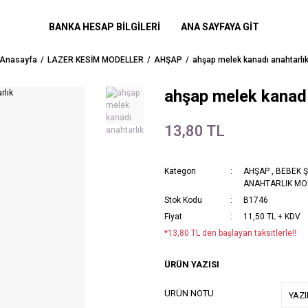
BANKA HESAP BİLGİLERİ
ANA SAYFAYA GİT
Anasayfa
LAZER KESİM MODELLER
AHŞAP
ahşap melek kanadı anahtarlı
ahşap melek kanadı
13,80 TL
Kategori
AHŞAP
,
BEBEK Ş
ANAHTARLIK MO
Stok Kodu
B1746
Fiyat
11,50 TL + KDV
*13,80 TL den başlayan taksitlerle!!
ÜRÜN YAZISI
ÜRÜN NOTU