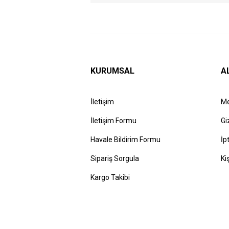
KURUMSAL
A
İletişim
Me
İletişim Formu
Gi
Havale Bildirim Formu
İp
Sipariş Sorgula
Ki
Kargo Takibi