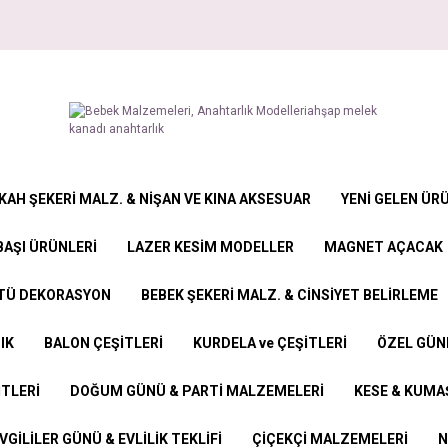
KAH ŞEKERİ MALZ. & NİŞAN VE KINA AKSESUAR
YENİ GELEN ÜR
BAŞI ÜRÜNLERİ
LAZER KESİM MODELLER
MAGNET AÇACAK
STÜ DEKORASYON
BEBEK ŞEKERİ MALZ. & CİNSİYET BELİRLEME
IK
BALON ÇEŞİTLERİ
KURDELA ve ÇEŞİTLERİ
ÖZEL GÜN
İTLERİ
DOĞUM GÜNÜ & PARTİ MALZEMELERİ
KESE & KUMAŞ
VGİLİLER GÜNÜ & EVLİLİK TEKLİFİ
ÇİÇEKÇİ MALZEMELERİ
N