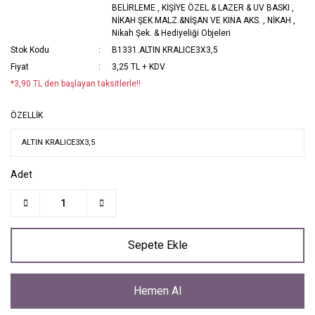
BELİRLEME
,
KİŞİYE ÖZEL & LAZER & UV BASKI
,
NİKAH ŞEK.MALZ.&NİŞAN VE KINA AKS.
,
NİKAH
,
Nikah Şek. & Hediyeliği Objeleri
Stok Kodu
B1331.ALTIN KRALICE3X3,5
Fiyat
3,25 TL + KDV
*3,90 TL den başlayan taksitlerle!!
ÖZELLİK
Adet
Sepete Ekle
Hemen Al