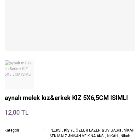
aynalı melek kız&erkek KIZ 5X6,5CM ISIMLI
12,00 TL
Kategori
PLEKSİ
,
KİŞİYE ÖZEL & LAZER & UV BASKI
,
NİKAH
ŞEK.MALZ.&NİŞAN VE KINA AKS.
,
NİKAH
,
Nikah