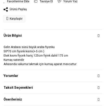
Tavsiye Et
Yorum Yaz
Ürünü Paylaş
Karşılaştır
Ürün Bilgisi
Gelin Arabası süsü büyük araba fiyonku
50*70 cm fiyonk kısmı(+-5 cm )
Etek kısmı fiyonk hariç 125cm fiyink dahil 175 cm
Kumaş satendir
Arkasında vakuma takmak için kumaş aparat mevcuttur
Yorumlar
Taksit Seçenekleri
Önerileriniz