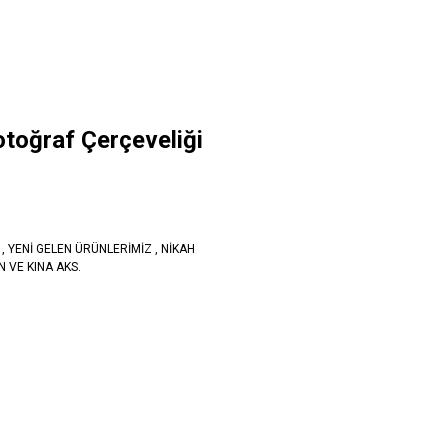
otoğraf Çerçeveliği
,
YENİ GELEN ÜRÜNLERİMİZ
,
NİKAH
 VE KINA AKS.