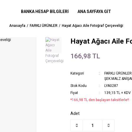
BANKA HESAP BİLGİLERİ
ANA SAYFAYA GİT
Anasayfa
FARKLI ÜRÜNLER
Hayat Ağacı Aile Fotoğraf Çerçeveliği
Hayat Ağacı Aile F
166,98 TL
Kategori
FARKLI ÜRÜNLER
ŞEK.MALZ.&NİŞAN
Stok Kodu
LYA0287
Fiyat
139,15 TL + KDV
*166,98 TL den başlayan taksitlerle!!
Adet