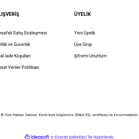
LIŞVERİŞ
ÜYELİK
safeli Satış Sözleşmesi
Yeni Üyelik
zlilik ve Güvenlik
Üye Girişi
tal İade Koşullari
Şifremi Unuttum
şisel Veriler Politikası
© Tüm Hakları Saklıdır. Kredi kartı bilgileriniz 256bit SSL sertifikası ile korunmaktadır.
ile
ideasoft
e-