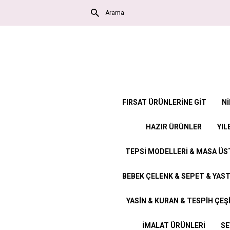
FIRSAT ÜRÜNLERİNE GİT
Nİ
HAZIR ÜRÜNLER
YIL
TEPSİ MODELLERİ & MASA Ü
BEBEK ÇELENK & SEPET & YAST
YASİN & KURAN & TESPİH ÇEŞ
İMALAT ÜRÜNLERİ
SE