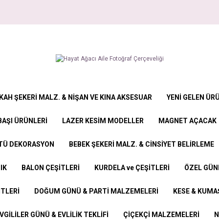
KAH ŞEKERİ MALZ. & NİŞAN VE KINA AKSESUAR
YENİ GELEN ÜR
BAŞI ÜRÜNLERİ
LAZER KESİM MODELLER
MAGNET AÇACAK
STÜ DEKORASYON
BEBEK ŞEKERİ MALZ. & CİNSİYET BELİRLEME
IK
BALON ÇEŞİTLERİ
KURDELA ve ÇEŞİTLERİ
ÖZEL GÜN
İTLERİ
DOĞUM GÜNÜ & PARTİ MALZEMELERİ
KESE & KUMAŞ
VGİLİLER GÜNÜ & EVLİLİK TEKLİFİ
ÇİÇEKÇİ MALZEMELERİ
N