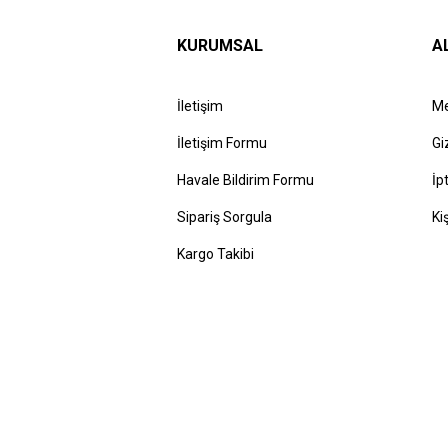
KURUMSAL
A
İletişim
Me
İletişim Formu
Gi
Havale Bildirim Formu
İp
Sipariş Sorgula
Ki
Kargo Takibi