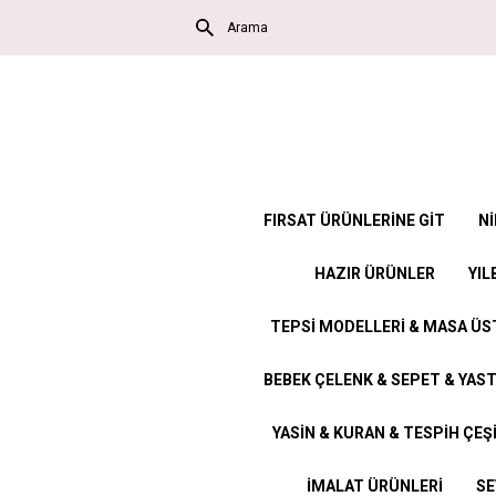
FIRSAT ÜRÜNLERİNE GİT
Nİ
HAZIR ÜRÜNLER
YIL
TEPSİ MODELLERİ & MASA Ü
BEBEK ÇELENK & SEPET & YAST
YASİN & KURAN & TESPİH ÇEŞ
İMALAT ÜRÜNLERİ
SE