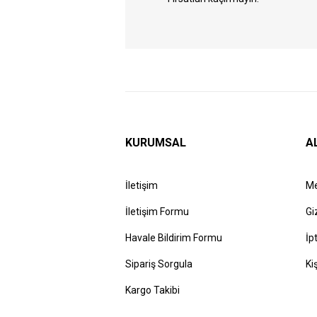
KURUMSAL
A
İletişim
Me
İletişim Formu
Gi
Havale Bildirim Formu
İp
Sipariş Sorgula
Ki
Kargo Takibi