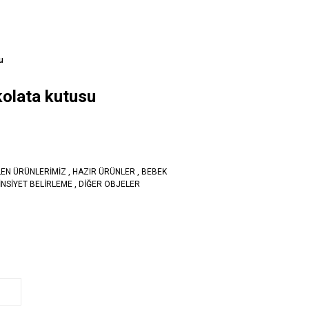
u
kolata kutusu
LEN ÜRÜNLERİMİZ
,
HAZIR ÜRÜNLER
,
BEBEK
İNSİYET BELİRLEME
,
DİĞER OBJELER