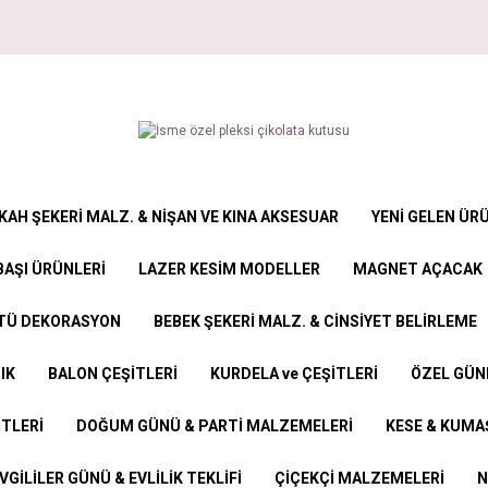
KAH ŞEKERİ MALZ. & NİŞAN VE KINA AKSESUAR
YENİ GELEN ÜR
BAŞI ÜRÜNLERİ
LAZER KESİM MODELLER
MAGNET AÇACAK
STÜ DEKORASYON
BEBEK ŞEKERİ MALZ. & CİNSİYET BELİRLEME
IK
BALON ÇEŞİTLERİ
KURDELA ve ÇEŞİTLERİ
ÖZEL GÜN
İTLERİ
DOĞUM GÜNÜ & PARTİ MALZEMELERİ
KESE & KUMAŞ
VGİLİLER GÜNÜ & EVLİLİK TEKLİFİ
ÇİÇEKÇİ MALZEMELERİ
N