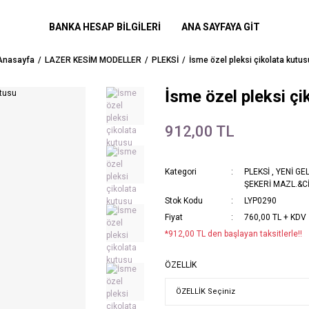
BANKA HESAP BİLGİLERİ
ANA SAYFAYA GİT
Anasayfa
LAZER KESİM MODELLER
PLEKSİ
İsme özel pleksi çikolata kutus
İsme özel pleksi çi
912,00 TL
Kategori
PLEKSİ
,
YENİ GE
ŞEKERİ MAZL.&C
Stok Kodu
LYP0290
Fiyat
760,00 TL + KDV
*912,00 TL den başlayan taksitlerle!!
ÖZELLİK