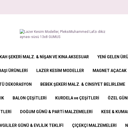
KAH ŞEKERİ MALZ. & NİŞAN VE KINA AKSESUAR
YENİ GELEN ÜR
BAŞI ÜRÜNLERİ
LAZER KESİM MODELLER
MAGNET AÇACAK
STÜ DEKORASYON
BEBEK ŞEKERİ MALZ. & CİNSİYET BELİRLEME
IK
BALON ÇEŞİTLERİ
KURDELA ve ÇEŞİTLERİ
ÖZEL GÜN
İTLERİ
DOĞUM GÜNÜ & PARTİ MALZEMELERİ
KESE & KUMAŞ
VGİLİLER GÜNÜ & EVLİLİK TEKLİFİ
ÇİÇEKÇİ MALZEMELERİ
N