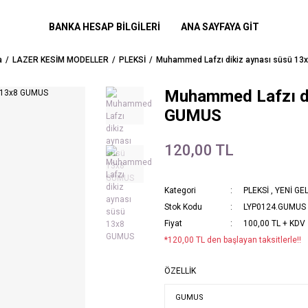
BANKA HESAP BİLGİLERİ
ANA SAYFAYA GİT
a
LAZER KESİM MODELLER
PLEKSİ
Muhammed Lafzı dikiz aynası süsü 1
Muhammed Lafzı di
GUMUS
120,00 TL
Kategori
PLEKSİ
,
YENİ GE
Stok Kodu
LYP0124.GUMUS
Fiyat
100,00 TL + KDV
*120,00 TL den başlayan taksitlerle!!
ÖZELLİK