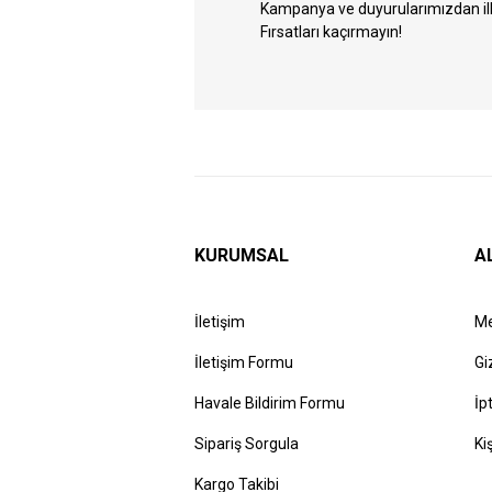
Kampanya ve duyurularımızdan ilk 
Fırsatları kaçırmayın!
KURUMSAL
A
İletişim
Me
İletişim Formu
Gi
Havale Bildirim Formu
İp
Sipariş Sorgula
Ki
Kargo Takibi