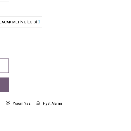
t
Yorum Yaz
Fiyat Alarmı