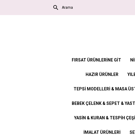
FIRSAT ÜRÜNLERİNE GİT
Nİ
HAZIR ÜRÜNLER
YIL
TEPSİ MODELLERİ & MASA Ü
BEBEK ÇELENK & SEPET & YAST
YASİN & KURAN & TESPİH ÇEŞ
İMALAT ÜRÜNLERİ
SE