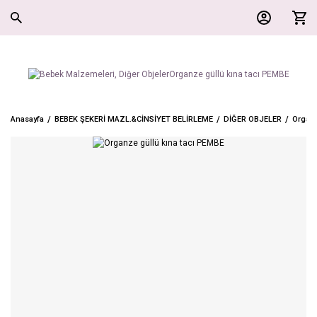
Anasayfa
BEBEK ŞEKERİ MAZL.&CİNSİYET BELİRLEME
DİĞER OBJELER
Organz