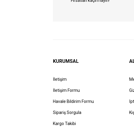
Fırsatları kaçırmayın!
KURUMSAL
A
İletişim
Me
İletişim Formu
Gi
Havale Bildirim Formu
İp
Sipariş Sorgula
Ki
Kargo Takibi