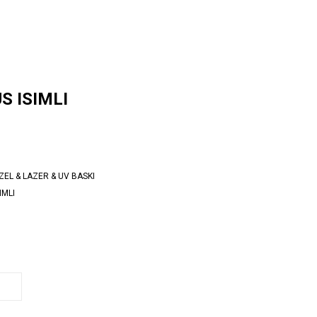
US ISIMLI
ÖZEL & LAZER & UV BASKI
IMLI