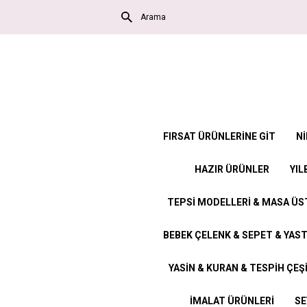
FIRSAT ÜRÜNLERİNE GİT
Nİ
HAZIR ÜRÜNLER
YIL
TEPSİ MODELLERİ & MASA Ü
BEBEK ÇELENK & SEPET & YAST
YASİN & KURAN & TESPİH ÇEŞ
İMALAT ÜRÜNLERİ
SE