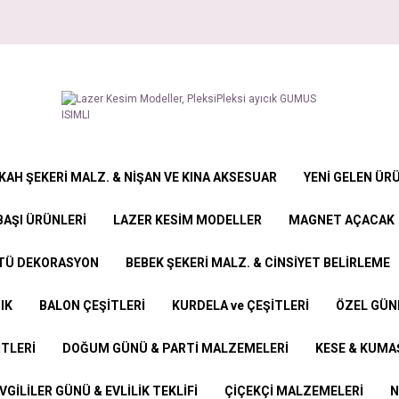
KAH ŞEKERİ MALZ. & NİŞAN VE KINA AKSESUAR
YENİ GELEN ÜR
BAŞI ÜRÜNLERİ
LAZER KESİM MODELLER
MAGNET AÇACAK
STÜ DEKORASYON
BEBEK ŞEKERİ MALZ. & CİNSİYET BELİRLEME
IK
BALON ÇEŞİTLERİ
KURDELA ve ÇEŞİTLERİ
ÖZEL GÜN
İTLERİ
DOĞUM GÜNÜ & PARTİ MALZEMELERİ
KESE & KUMAŞ
VGİLİLER GÜNÜ & EVLİLİK TEKLİFİ
ÇİÇEKÇİ MALZEMELERİ
N