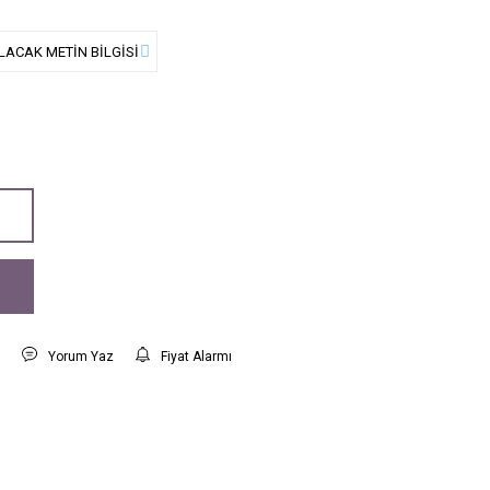
t
Yorum Yaz
Fiyat Alarmı