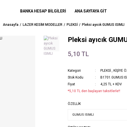
BANKA HESAP BİLGİLERİ
ANA SAYFAYA GİT
Anasayfa
LAZER KESİM MODELLER
PLEKSİ
Pleksi ayıcık GUMUS ISIMLI
Pleksi ayıcık GUM
5,10 TL
Kategori
PLEKSİ
,
KİŞİYE 
Stok Kodu
B1701.GUMUS IS
Fiyat
4,25 TL + KDV
*5,10 TL den başlayan taksitlerle!!
ÖZELLİK