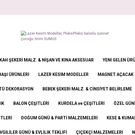
KAH ŞEKERİ MALZ. & NİŞAN VE KINA AKSESUAR
YENİ GELEN ÜR
BAŞI ÜRÜNLERİ
LAZER KESİM MODELLER
MAGNET AÇACAK
STÜ DEKORASYON
BEBEK ŞEKERİ MALZ. & CİNSİYET BELİRLEME
IK
BALON ÇEŞİTLERİ
KURDELA ve ÇEŞİTLERİ
ÖZEL GÜN
İTLERİ
DOĞUM GÜNÜ & PARTİ MALZEMELERİ
KESE & KUMAŞ
VGİLİLER GÜNÜ & EVLİLİK TEKLİFİ
ÇİÇEKÇİ MALZEMELERİ
N