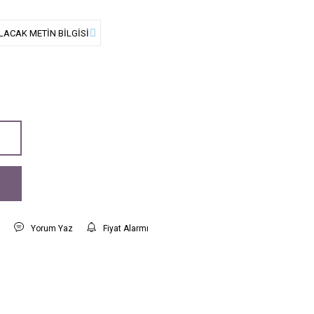
t
Yorum Yaz
Fiyat Alarmı