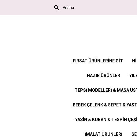
FIRSAT ÜRÜNLERİNE GİT
Nİ
HAZIR ÜRÜNLER
YIL
TEPSİ MODELLERİ & MASA Ü
BEBEK ÇELENK & SEPET & YAST
YASİN & KURAN & TESPİH ÇEŞ
İMALAT ÜRÜNLERİ
SE