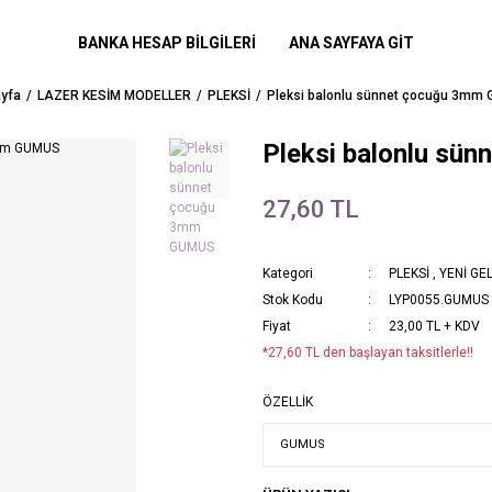
BANKA HESAP BİLGİLERİ
ANA SAYFAYA GİT
yfa
LAZER KESİM MODELLER
PLEKSİ
Pleksi balonlu sünnet çocuğu 3mm
Pleksi balonlu sü
27,60 TL
Kategori
PLEKSİ
,
YENİ GE
Stok Kodu
LYP0055.GUMUS
Fiyat
23,00 TL + KDV
*27,60 TL den başlayan taksitlerle!!
ÖZELLİK