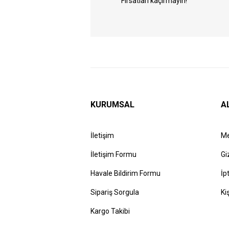
Fırsatları kaçırmayın!
KURUMSAL
A
İletişim
Me
İletişim Formu
Gi
Havale Bildirim Formu
İp
Sipariş Sorgula
Ki
Kargo Takibi