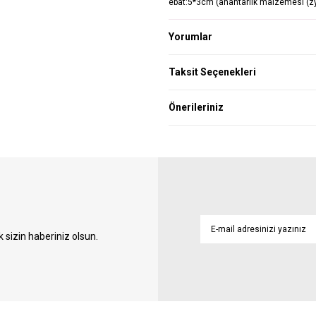
ebat:5*3cm (anahtarlık malzemesi (z
Yorumlar
Taksit Seçenekleri
Önerileriniz
sizin haberiniz olsun.