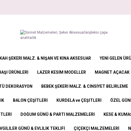
KAH ŞEKERİ MALZ. & NİŞAN VE KINA AKSESUAR
YENİ GELEN ÜR
BAŞI ÜRÜNLERİ
LAZER KESİM MODELLER
MAGNET AÇACAK
STÜ DEKORASYON
BEBEK ŞEKERİ MALZ. & CİNSİYET BELİRLEME
IK
BALON ÇEŞİTLERİ
KURDELA ve ÇEŞİTLERİ
ÖZEL GÜN
İTLERİ
DOĞUM GÜNÜ & PARTİ MALZEMELERİ
KESE & KUMAŞ
VGİLİLER GÜNÜ & EVLİLİK TEKLİFİ
ÇİÇEKÇİ MALZEMELERİ
N