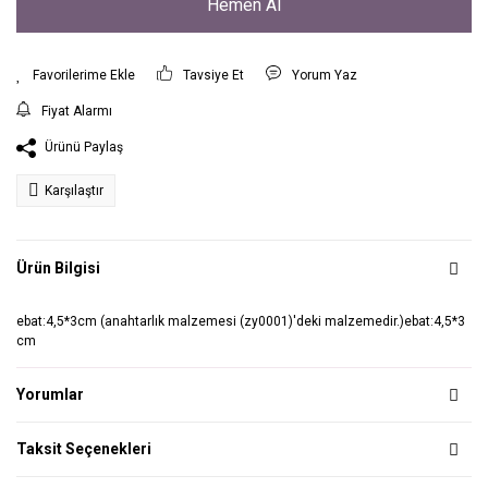
Hemen Al
Tavsiye Et
Yorum Yaz
Fiyat Alarmı
Ürünü Paylaş
Karşılaştır
Ürün Bilgisi
ebat:4,5*3cm (anahtarlık malzemesi (zy0001)'deki malzemedir.)ebat:4,5*3
cm
Yorumlar
Taksit Seçenekleri