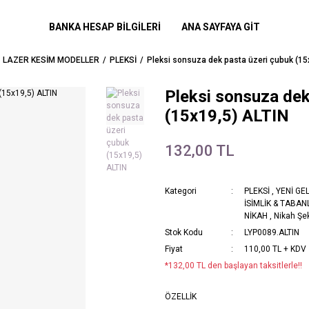
BANKA HESAP BİLGİLERİ
ANA SAYFAYA GİT
LAZER KESİM MODELLER
PLEKSİ
Pleksi sonsuza dek pasta üzeri çubuk (15
Pleksi sonsuza dek
(15x19,5) ALTIN
132,00 TL
Kategori
PLEKSİ
,
YENİ GE
İSİMLİK & TABAN
NİKAH
,
Nikah Şek
Stok Kodu
LYP0089.ALTIN
Fiyat
110,00 TL + KDV
*132,00 TL den başlayan taksitlerle!!
ÖZELLİK