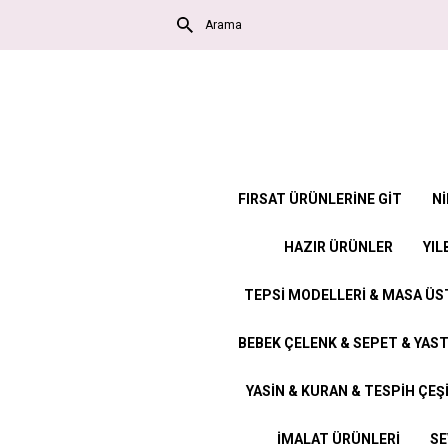
FIRSAT ÜRÜNLERİNE GİT
Nİ
HAZIR ÜRÜNLER
YIL
TEPSİ MODELLERİ & MASA Ü
BEBEK ÇELENK & SEPET & YAST
YASİN & KURAN & TESPİH ÇEŞ
İMALAT ÜRÜNLERİ
SE