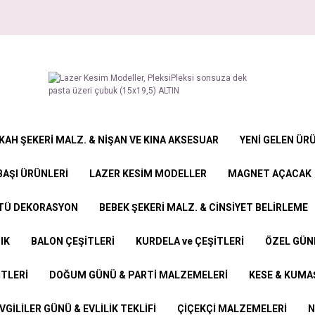
KAH ŞEKERİ MALZ. & NİŞAN VE KINA AKSESUAR
YENİ GELEN ÜR
BAŞI ÜRÜNLERİ
LAZER KESİM MODELLER
MAGNET AÇACAK
STÜ DEKORASYON
BEBEK ŞEKERİ MALZ. & CİNSİYET BELİRLEME
IK
BALON ÇEŞİTLERİ
KURDELA ve ÇEŞİTLERİ
ÖZEL GÜN
İTLERİ
DOĞUM GÜNÜ & PARTİ MALZEMELERİ
KESE & KUMAŞ
VGİLİLER GÜNÜ & EVLİLİK TEKLİFİ
ÇİÇEKÇİ MALZEMELERİ
N