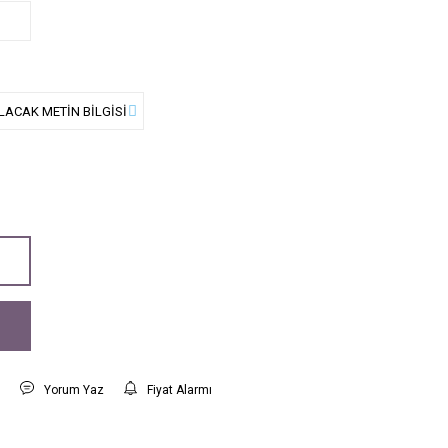
t
Yorum Yaz
Fiyat Alarmı