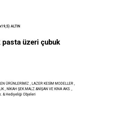
x19,5) ALTIN
 pasta üzeri çubuk
LEN ÜRÜNLERİMİZ
,
LAZER KESİM MODELLER
,
LIK
,
NİKAH ŞEK.MALZ.&NİŞAN VE KINA AKS.
,
. & Hediyeliği Objeleri