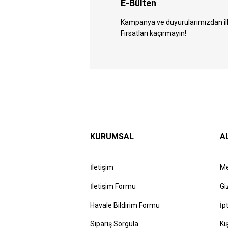
E-Bülten
Kampanya ve duyurularımızdan ilk 
Fırsatları kaçırmayın!
KURUMSAL
A
İletişim
Me
İletişim Formu
Gi
Havale Bildirim Formu
İp
Sipariş Sorgula
Ki