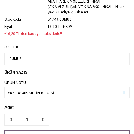
ANAHTARLIK MODELLERİ
,
NİKAH
ŞEK.MALZ.&NİŞAN VE KINA AKS.
,
NİKAH
,
Nikah
Şek. & Hediyeliği Objeleri
Stok Kodu
B1749.GUMUS
Fiyat
13,50 TL + KDV
*16,20 TL den başlayan taksitlerle!!
ÖZELLİK
ÜRÜN YAZISI
ÜRÜN NOTU
Adet