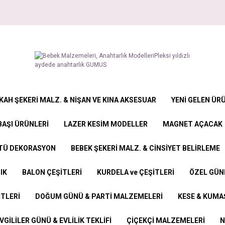
KAH ŞEKERİ MALZ. & NİŞAN VE KINA AKSESUAR
YENİ GELEN ÜR
BAŞI ÜRÜNLERİ
LAZER KESİM MODELLER
MAGNET AÇACAK
STÜ DEKORASYON
BEBEK ŞEKERİ MALZ. & CİNSİYET BELİRLEME
IK
BALON ÇEŞİTLERİ
KURDELA ve ÇEŞİTLERİ
ÖZEL GÜN
İTLERİ
DOĞUM GÜNÜ & PARTİ MALZEMELERİ
KESE & KUMAŞ
VGİLİLER GÜNÜ & EVLİLİK TEKLİFİ
ÇİÇEKÇİ MALZEMELERİ
N