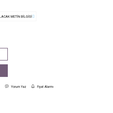
t
Yorum Yaz
Fiyat Alarmı