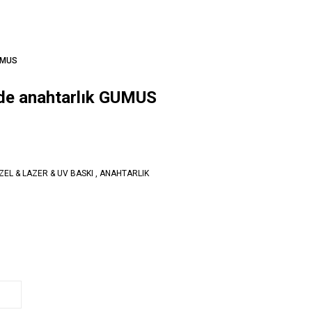
GUMUS
dede anahtarlık GUMUS
ÖZEL & LAZER & UV BASKI
,
ANAHTARLIK