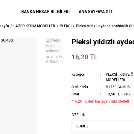
BANKA HESAP BİLGİLERİ
ANA SAYFAYA GİT
sayfa
LAZER KESİM MODELLER
PLEKSİ
Pleksi yıldızlı aydede anahtarlık 
Pleksi yıldızlı ay
16,20 TL
Kategori
PLEKSİ
,
KİŞİYE 
MODELLERİ
Stok Kodu
B1753.GUMUS
Fiyat
13,50 TL + KDV
*16,20 TL den başlayan taksitlerle!!
ÖZELLİK