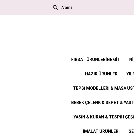
FIRSAT ÜRÜNLERİNE GİT
Nİ
HAZIR ÜRÜNLER
YIL
TEPSİ MODELLERİ & MASA Ü
BEBEK ÇELENK & SEPET & YAST
YASİN & KURAN & TESPİH ÇEŞ
İMALAT ÜRÜNLERİ
SE