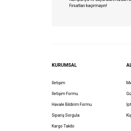
Fırsatları kaçırmayın!
KURUMSAL
A
İletişim
Me
İletişim Formu
Gi
Havale Bildirim Formu
İp
Sipariş Sorgula
Ki
Kargo Takibi