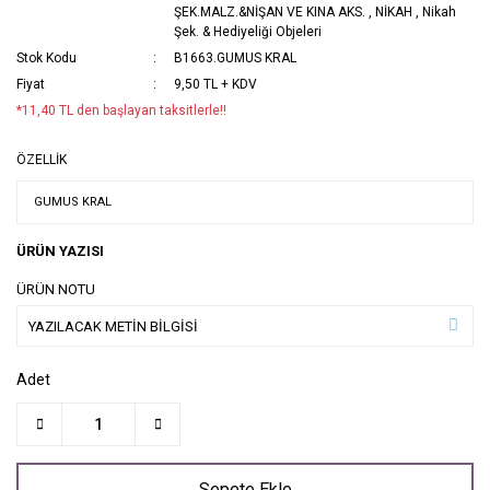
ŞEK.MALZ.&NİŞAN VE KINA AKS.
,
NİKAH
,
Nikah
Şek. & Hediyeliği Objeleri
Stok Kodu
B1663.GUMUS KRAL
Fiyat
9,50 TL + KDV
*11,40 TL den başlayan taksitlerle!!
ÖZELLİK
ÜRÜN YAZISI
ÜRÜN NOTU
Adet
Sepete Ekle