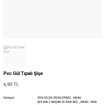
Pvc Gül Tıpalı Şişe
6,90 TL
Kategori
YENİ GELEN ÜRÜNLERİMİZ
,
NİKAH
ŞEK.MALZ.&NİŞAN VE KINA AKS.
,
NİKAH
,
KINA