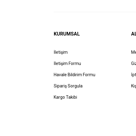
KURUMSAL
A
İletişim
Me
İletişim Formu
Gi
Havale Bildirim Formu
İp
Sipariş Sorgula
Ki
Kargo Takibi