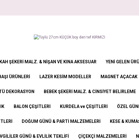
KAH ŞEKERİ MALZ. & NİŞAN VE KINA AKSESUAR
YENİ GELEN ÜR
BAŞI ÜRÜNLERİ
LAZER KESİM MODELLER
MAGNET AÇACAK
STÜ DEKORASYON
BEBEK ŞEKERİ MALZ. & CİNSİYET BELİRLEME
IK
BALON ÇEŞİTLERİ
KURDELA ve ÇEŞİTLERİ
ÖZEL GÜN
İTLERİ
DOĞUM GÜNÜ & PARTİ MALZEMELERİ
KESE & KUMAŞ
VGİLİLER GÜNÜ & EVLİLİK TEKLİFİ
ÇİÇEKÇİ MALZEMELERİ
N