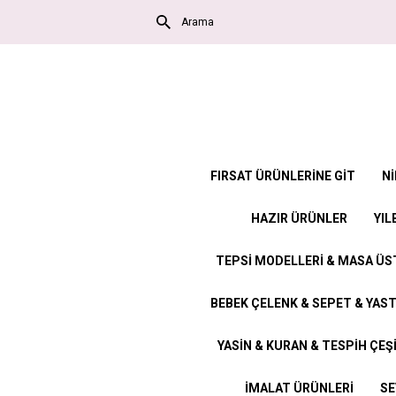
FIRSAT ÜRÜNLERİNE GİT
Nİ
HAZIR ÜRÜNLER
YIL
TEPSİ MODELLERİ & MASA Ü
BEBEK ÇELENK & SEPET & YAST
YASİN & KURAN & TESPİH ÇEŞ
İMALAT ÜRÜNLERİ
SE