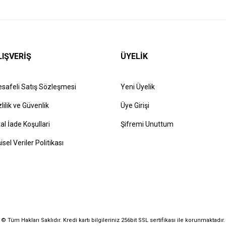
LIŞVERİŞ
ÜYELİK
safeli Satış Sözleşmesi
Yeni Üyelik
zlilik ve Güvenlik
Üye Girişi
tal İade Koşullari
Şifremi Unuttum
şisel Veriler Politikası
© Tüm Hakları Saklıdır. Kredi kartı bilgileriniz 256bit SSL sertifikası ile korunmaktadır.