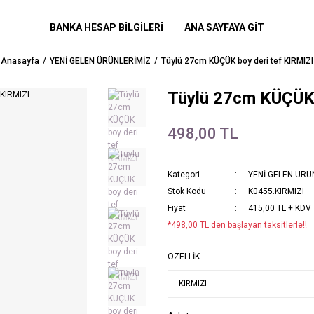
BANKA HESAP BİLGİLERİ
ANA SAYFAYA GİT
Anasayfa
YENİ GELEN ÜRÜNLERİMİZ
Tüylü 27cm KÜÇÜK boy deri tef KIRMIZI
Tüylü 27cm KÜÇÜK 
498,00 TL
Kategori
YENİ GELEN ÜRÜ
Stok Kodu
K0455.KIRMIZI
Fiyat
415,00 TL + KDV
*498,00 TL den başlayan taksitlerle!!
ÖZELLİK