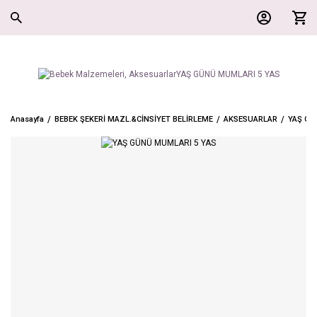
Anasayfa
BEBEK ŞEKERİ MAZL.&CİNSİYET BELİRLEME
AKSESUARLAR
YAŞ GÜ