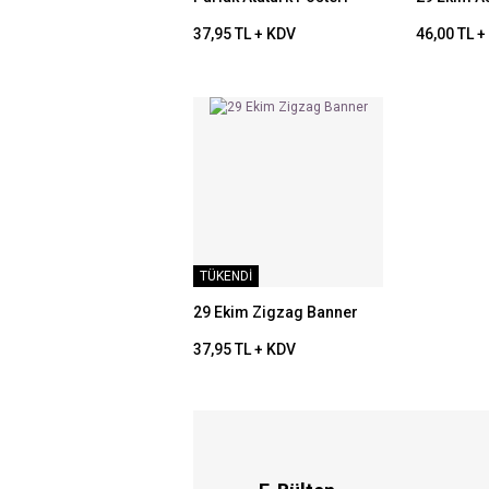
37,95 TL + KDV
46,00 TL 
TÜKENDİ
29 Ekim Zigzag Banner
37,95 TL + KDV