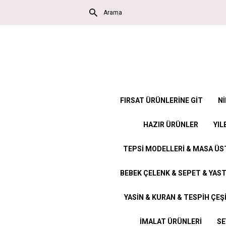
FIRSAT ÜRÜNLERİNE GİT
Nİ
HAZIR ÜRÜNLER
YIL
TEPSİ MODELLERİ & MASA Ü
BEBEK ÇELENK & SEPET & YAST
YASİN & KURAN & TESPİH ÇEŞ
İMALAT ÜRÜNLERİ
SE