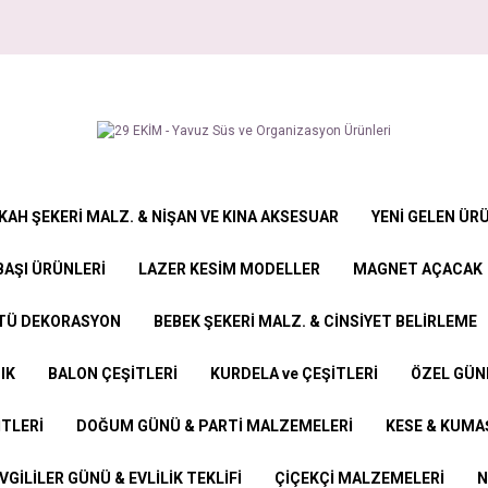
KAH ŞEKERİ MALZ. & NİŞAN VE KINA AKSESUAR
YENİ GELEN ÜR
BAŞI ÜRÜNLERİ
LAZER KESİM MODELLER
MAGNET AÇACAK
STÜ DEKORASYON
BEBEK ŞEKERİ MALZ. & CİNSİYET BELİRLEME
IK
BALON ÇEŞİTLERİ
KURDELA ve ÇEŞİTLERİ
ÖZEL GÜN
İTLERİ
DOĞUM GÜNÜ & PARTİ MALZEMELERİ
KESE & KUMAŞ
VGİLİLER GÜNÜ & EVLİLİK TEKLİFİ
ÇİÇEKÇİ MALZEMELERİ
N