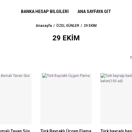
BANKA HESAP BİLGİLERİ
ANA SAYFAYA GİT
Anasayfa
ÖZEL GÜNLER
29 EKİM
29 EKİM
T
smalı Tavan Süs
Türk Bayraklı Üçgen Flama
Türk bayrağı bas