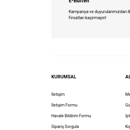
E-Bülten
Kampanya ve duyurularımızdan ilk 
Fırsatları kaçırmayın!
KURUMSAL
A
İletişim
Me
İletişim Formu
Gi
Havale Bildirim Formu
İp
Sipariş Sorgula
Ki