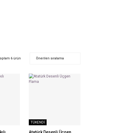
oplam 6 ürün
TÜKENDİ
kılı
Atatürk Desenli Üçgen