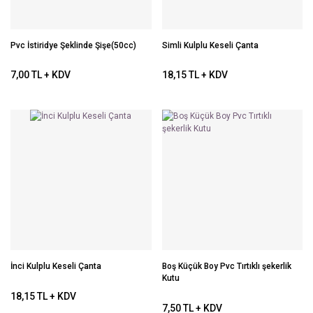
Pvc İstiridye Şeklinde Şişe(50cc)
Simli Kulplu Keseli Çanta
7,00 TL + KDV
18,15 TL + KDV
İnci Kulplu Keseli Çanta
Boş Küçük Boy Pvc Tırtıklı şekerlik
Kutu
18,15 TL + KDV
7,50 TL + KDV