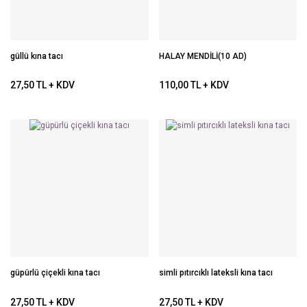
güllü kına tacı
HALAY MENDİLİ(10 AD)
27,50 TL + KDV
110,00 TL + KDV
güpürlü çiçekli kına tacı
simli pıtırcıklı lateksli kına tacı
27,50 TL + KDV
27,50 TL + KDV