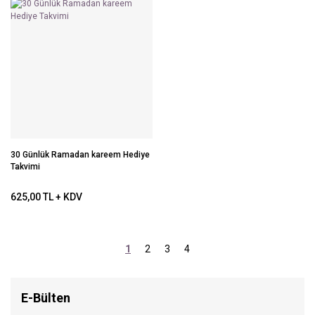
30 Günlük Ramadan kareem Hediye
Takvimi
625,00 TL + KDV
1
2
3
4
E-Bülten