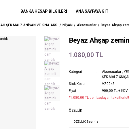
BANKA HESAP BİLGİLERİ
ANA SAYFAYA GİT
KAH ŞEK.MALZ.&NİŞAN VE KINA AKS.
NİŞAN
Aksesuarlar
Beyaz Ahşap zem
Beyaz Ahşap zemin
1.080,00 TL
Kategori
Aksesuarlar
,
YE
ŞEK.MALZ.&NİŞAN
Stok Kodu
VZ0243
Fiyat
900,00 TL + KDV
*1.080,00 TL den başlayan taksitlerle!!
ÖZELLİK