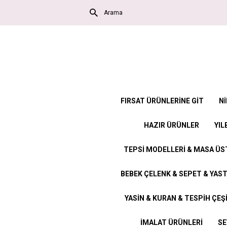
FIRSAT ÜRÜNLERİNE GİT
Nİ
HAZIR ÜRÜNLER
YIL
TEPSİ MODELLERİ & MASA Ü
BEBEK ÇELENK & SEPET & YAST
YASİN & KURAN & TESPİH ÇEŞ
İMALAT ÜRÜNLERİ
SE