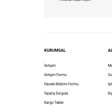
KURUMSAL
A
İletişim
Me
İletişim Formu
Gi
Havale Bildirim Formu
İp
Sipariş Sorgula
Ki
Kargo Takibi