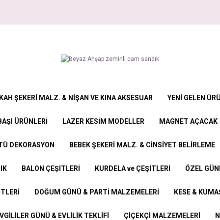
KAH ŞEKERİ MALZ. & NİŞAN VE KINA AKSESUAR
YENİ GELEN ÜR
BAŞI ÜRÜNLERİ
LAZER KESİM MODELLER
MAGNET AÇACAK
STÜ DEKORASYON
BEBEK ŞEKERİ MALZ. & CİNSİYET BELİRLEME
IK
BALON ÇEŞİTLERİ
KURDELA ve ÇEŞİTLERİ
ÖZEL GÜN
İTLERİ
DOĞUM GÜNÜ & PARTİ MALZEMELERİ
KESE & KUMAŞ
VGİLİLER GÜNÜ & EVLİLİK TEKLİFİ
ÇİÇEKÇİ MALZEMELERİ
N