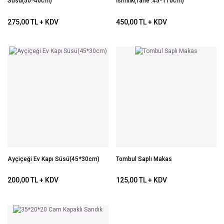
Süsü(50*40cm)
İsimlik(Tane :45*110cm)
275,00 TL + KDV
450,00 TL + KDV
Ayçiçeği Ev Kapı Süsü(45*30cm)
Tombul Saplı Makas
200,00 TL + KDV
125,00 TL + KDV