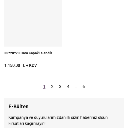
35*20*20 Cam Kapaklı Sandık
1.150,00 TL + KDV
1
2
3
4
..
6
E-Bülten
Kampanya ve duyurularımızdan ilk sizin haberiniz olsun.
Fırsatları kaçırmayın!