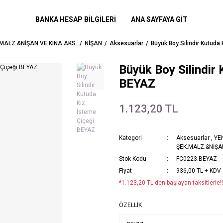
BANKA HESAP BİLGİLERİ
ANA SAYFAYA GİT
.MALZ.&NİŞAN VE KINA AKS.
NİŞAN
Aksesuarlar
Büyük Boy Silindir Kutuda
Büyük Boy Silindir
BEYAZ
1.123,20 TL
Kategori
Aksesuarlar
,
YE
ŞEK.MALZ.&NİŞAN
Stok Kodu
FC0223.BEYAZ
Fiyat
936,00 TL + KDV
*1.123,20 TL den başlayan taksitlerle!!
ÖZELLİK