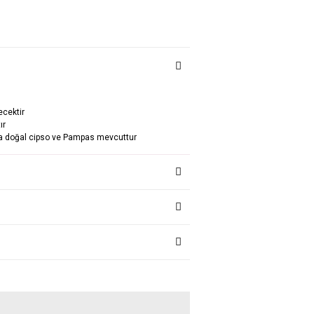
ecektir
tır
ında doğal cipso ve Pampas mevcuttur