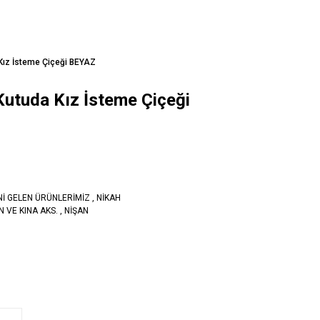
 Kız İsteme Çiçeği BEYAZ
 Kutuda Kız İsteme Çiçeği
Nİ GELEN ÜRÜNLERİMİZ
,
NİKAH
 VE KINA AKS.
,
NİŞAN