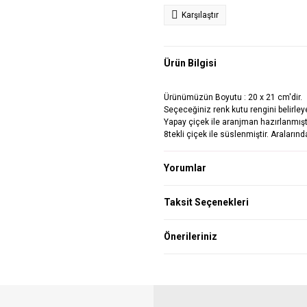
Karşılaştır
Ürün Bilgisi
Ürünümüzün Boyutu : 20 x 21 cm'dir.
Seçeceğiniz renk kutu rengini belirley
Yapay çiçek ile aranjman hazırlanmış
8tekli çiçek ile süslenmiştir. Aralar
Yorumlar
Taksit Seçenekleri
Önerileriniz