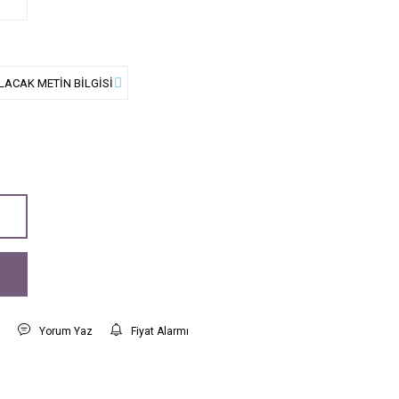
t
Yorum Yaz
Fiyat Alarmı