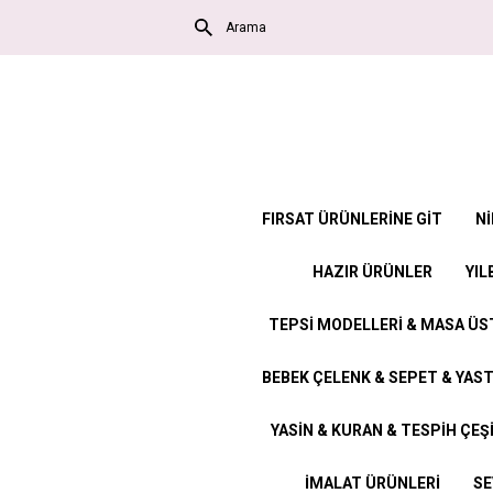
FIRSAT ÜRÜNLERİNE GİT
Nİ
HAZIR ÜRÜNLER
YIL
TEPSİ MODELLERİ & MASA Ü
BEBEK ÇELENK & SEPET & YAST
YASİN & KURAN & TESPİH ÇEŞ
İMALAT ÜRÜNLERİ
SE