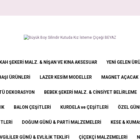
KAH ŞEKERİ MALZ. & NİŞAN VE KINA AKSESUAR
YENİ GELEN ÜR
BAŞI ÜRÜNLERİ
LAZER KESİM MODELLER
MAGNET AÇACAK
STÜ DEKORASYON
BEBEK ŞEKERİ MALZ. & CİNSİYET BELİRLEME
IK
BALON ÇEŞİTLERİ
KURDELA ve ÇEŞİTLERİ
ÖZEL GÜN
İTLERİ
DOĞUM GÜNÜ & PARTİ MALZEMELERİ
KESE & KUMAŞ
VGİLİLER GÜNÜ & EVLİLİK TEKLİFİ
ÇİÇEKÇİ MALZEMELERİ
N