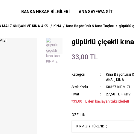
BANKA HESAP BİLGİLERİ
ANA SAYFAYA GİT
K.MALZ.&NİŞAN VE KINA AKS.
KINA
Kına Başörtüsü & Kına Taçları
güpürlü ç
güpürlü çiçekli kın
33,00 TL
Kategori
Kına Başörtüsü &
AKS.
,
KINA
Stok Kodu
K0327.KIRMIZI
Fiyat
27,50 TL + KDV
*33,00 TL den başlayan taksitlerle!!
ÖZELLİK