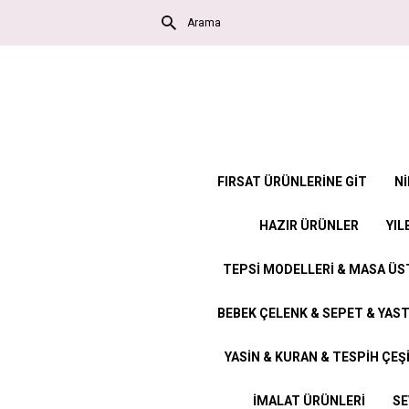
FIRSAT ÜRÜNLERİNE GİT
Nİ
HAZIR ÜRÜNLER
YIL
TEPSİ MODELLERİ & MASA Ü
BEBEK ÇELENK & SEPET & YAST
YASİN & KURAN & TESPİH ÇEŞ
İMALAT ÜRÜNLERİ
SE