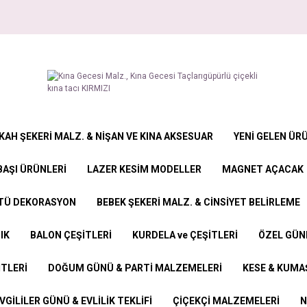
KAH ŞEKERİ MALZ. & NİŞAN VE KINA AKSESUAR
YENİ GELEN ÜR
BAŞI ÜRÜNLERİ
LAZER KESİM MODELLER
MAGNET AÇACAK
STÜ DEKORASYON
BEBEK ŞEKERİ MALZ. & CİNSİYET BELİRLEME
IK
BALON ÇEŞİTLERİ
KURDELA ve ÇEŞİTLERİ
ÖZEL GÜN
İTLERİ
DOĞUM GÜNÜ & PARTİ MALZEMELERİ
KESE & KUMAŞ
VGİLİLER GÜNÜ & EVLİLİK TEKLİFİ
ÇİÇEKÇİ MALZEMELERİ
N