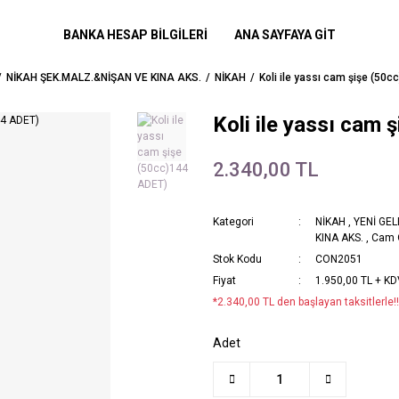
BANKA HESAP BİLGİLERİ
ANA SAYFAYA GİT
NİKAH ŞEK.MALZ.&NİŞAN VE KINA AKS.
NİKAH
Koli ile yassı cam şişe (50
Koli ile yassı cam
2.340,00 TL
Kategori
NİKAH
,
YENİ GE
KINA AKS.
,
Cam O
Stok Kodu
CON2051
Fiyat
1.950,00 TL + K
*2.340,00 TL den başlayan taksitlerle!!
Adet