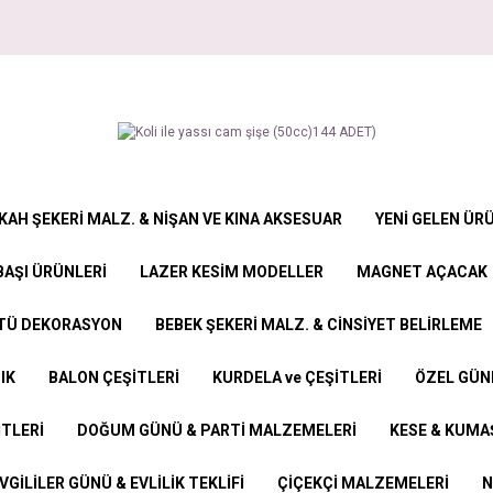
KAH ŞEKERİ MALZ. & NİŞAN VE KINA AKSESUAR
YENİ GELEN ÜR
BAŞI ÜRÜNLERİ
LAZER KESİM MODELLER
MAGNET AÇACAK
STÜ DEKORASYON
BEBEK ŞEKERİ MALZ. & CİNSİYET BELİRLEME
IK
BALON ÇEŞİTLERİ
KURDELA ve ÇEŞİTLERİ
ÖZEL GÜN
İTLERİ
DOĞUM GÜNÜ & PARTİ MALZEMELERİ
KESE & KUMAŞ
VGİLİLER GÜNÜ & EVLİLİK TEKLİFİ
ÇİÇEKÇİ MALZEMELERİ
N