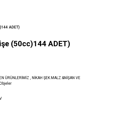
cc)144 ADET)
 şişe (50cc)144 ADET)
LEN ÜRÜNLERİMİZ
,
NİKAH ŞEK.MALZ.&NİŞAN VE
bjeler
DV