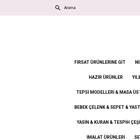
FIRSAT ÜRÜNLERİNE GİT
Nİ
HAZIR ÜRÜNLER
YIL
TEPSİ MODELLERİ & MASA Ü
BEBEK ÇELENK & SEPET & YAST
YASİN & KURAN & TESPİH ÇEŞ
İMALAT ÜRÜNLERİ
SE