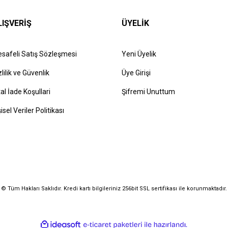
LIŞVERİŞ
ÜYELİK
safeli Satış Sözleşmesi
Yeni Üyelik
zlilik ve Güvenlik
Üye Girişi
tal İade Koşullari
Şifremi Unuttum
şisel Veriler Politikası
© Tüm Hakları Saklıdır. Kredi kartı bilgileriniz 256bit SSL sertifikası ile korunmaktadır.
ile
ideasoft
e-