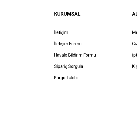
KURUMSAL
A
İletişim
Me
İletişim Formu
Gi
Havale Bildirim Formu
İp
Sipariş Sorgula
Ki
Kargo Takibi