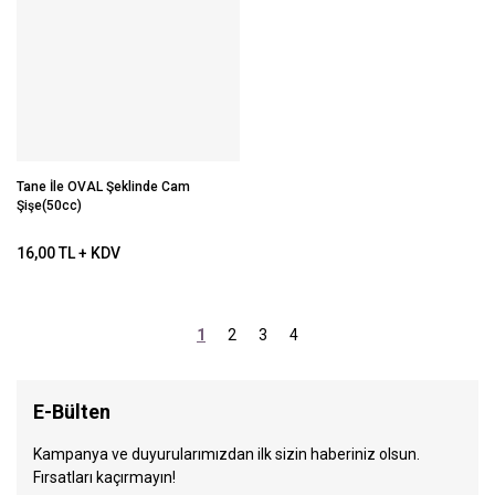
Tane İle OVAL Şeklinde Cam
Şişe(50cc)
16,00 TL + KDV
1
2
3
4
E-Bülten
Kampanya ve duyurularımızdan ilk sizin haberiniz olsun.
Fırsatları kaçırmayın!