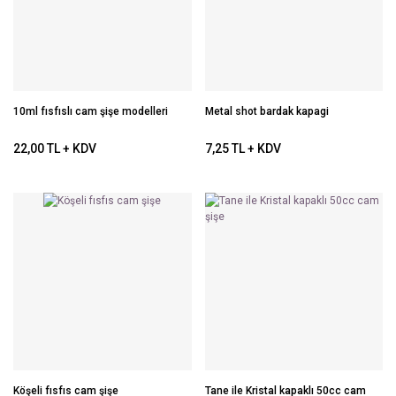
10ml fısfıslı cam şişe modelleri
Metal shot bardak kapagi
22,00 TL + KDV
7,25 TL + KDV
Köşeli fısfıs cam şişe
Tane ile Kristal kapaklı 50cc cam